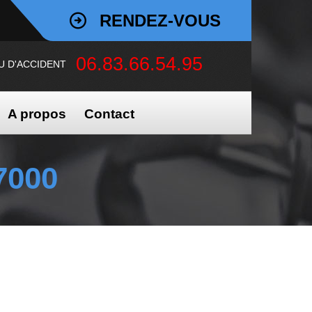
RENDEZ-VOUS
06.83.66.54.95
U D'ACCIDENT
A propos
Contact
7000