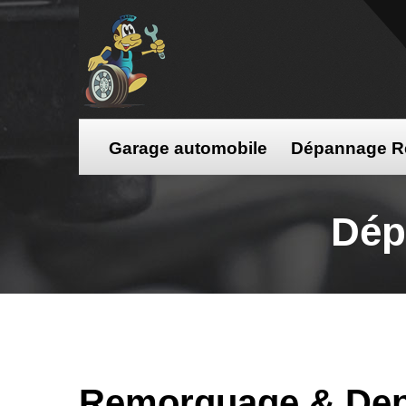
Garage automobile
Dépannage R
Dép
Remorquage & De