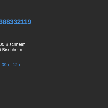
0388332119
800 Bischheim
0 Bischheim
i
09h - 12h