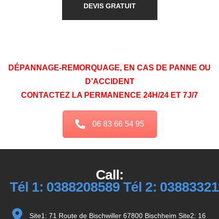
DEVIS GRATUIT
DÉPANNAGE-REMORQUAGE, EN CAS DE PANNE OU
D’ACCIDENT
CONTACTEZ LA PERMANENCE 24H/24 ET 7J/7
06 83 66 54 95
Call:
Tél 1: 0388208589 Tél 2: 0388332
Site1: 71 Route de Bischwiller 67800 Bischheim Site2: 16