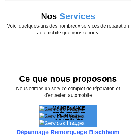
Nos
Services
Voici quelques-uns des nombreux services de réparation
automobile que nous offrons:
Ce que nous proposons
Nous offrons un service complet de réparation et
d'entretien automobile
MAINTENANCE
PRÉVENTIVE
POINTS DE
CONTÔLES
La meilleure façon de
FREINAGE
protéger et de maintenir
SERVICE ET
Nous avons plus de 30
votre véhicule
Dépannage Remorquage Bischheim
points de contrôles au
RÉPARATION