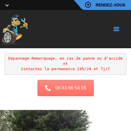
RENDEZ-VOUS
Dépannage-Remorquage, en cas de panne ou d'accide
nt
Contactez la permanence 24h/24 et 7j/7
06 83 66 54 95